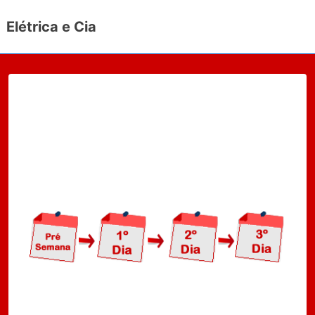
↓
Elétrica e Cia
Ir
para
o
Conteúdo
Principal