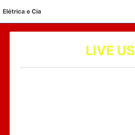
Elétrica e Cia
LIVE U
1º – Vamos entender o proces
2º – Vamos falar da S
DI