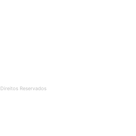
Grupo do Whatsapp
para Assistir a Live
 Direitos Reservados