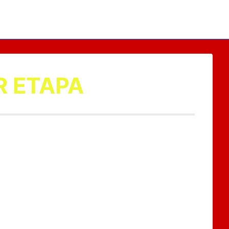
R ETAPA
5kw pico no telhado ETAPA POR
as O MARKETPLACE SOLAR
00H