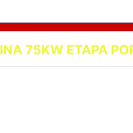
SINA 75KW ETAPA PO
so de construção de uma usina de 7
ETAPA.
UPER ESTRATÉGIA para vender usin
A 02/08 QUARTA FEITA ÀS 20: