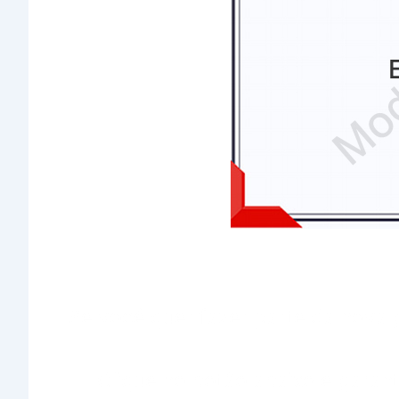
Se você quer fazer parte da nova 
Clique no botão abaixo e garan