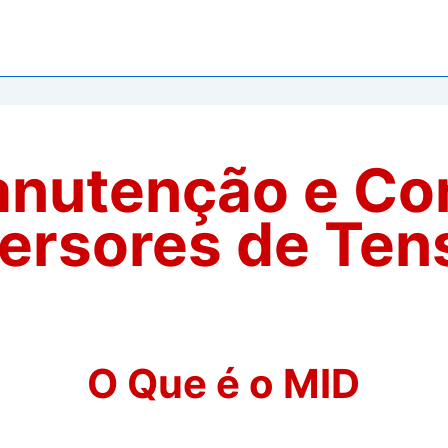
nutenção e Co
versores de Ten
ista em Inversores de Tensão O
O Que é o MID