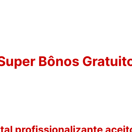
ca do MID, pra que você entenda o raciocínio 
Super Bônos Gratuit
A
OR OFFGRID EGS002
OLAR
tal profissionalizante acei