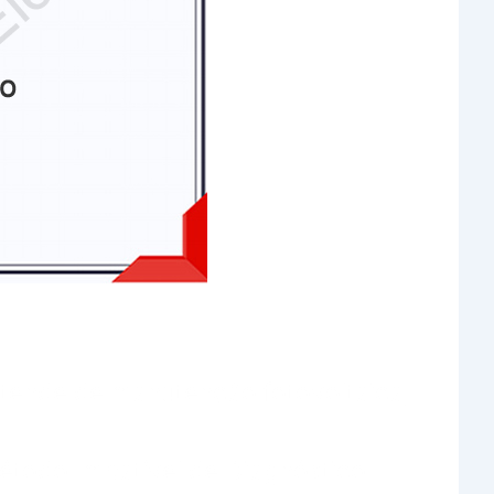
ntende de manutenção fotovoltaica,
étodo Imbatível de Diagnóstico.