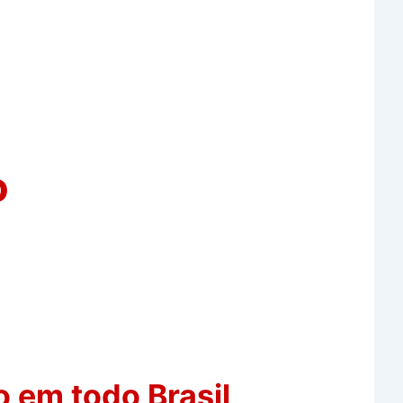
e nunca mais dependa de sorte pra
o
to em todo Brasil