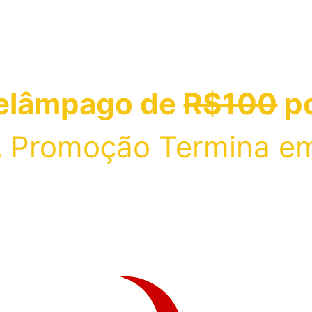
turma é pra quem quer se tornar referênci
este ano.
elâmpago de
R$100
po
 Promoção Termina e