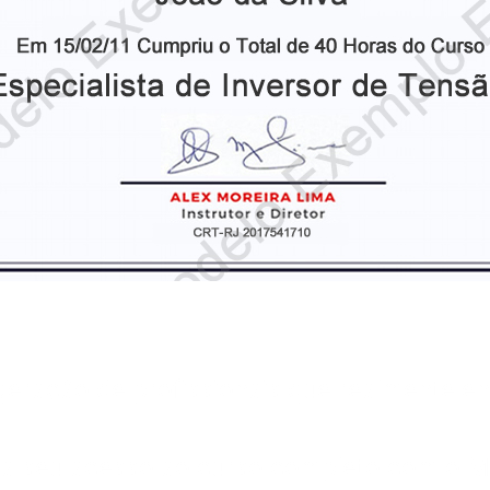
geração de profissionais que realmente e
ta seu acesso ao curso completo com o M