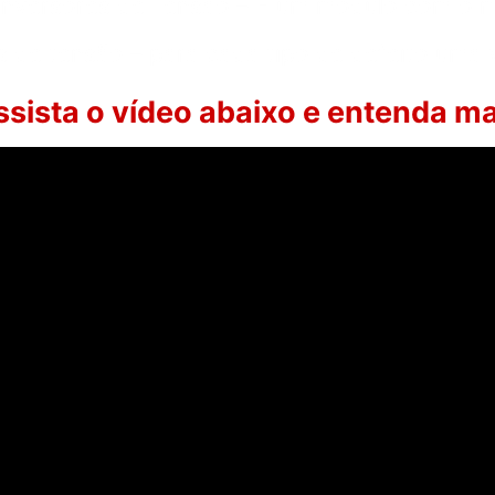
 Inversores de Tensão – É um módulo com o
s de tensão – para cada tipo de defeito uma 
ssista o vídeo abaixo e entenda ma