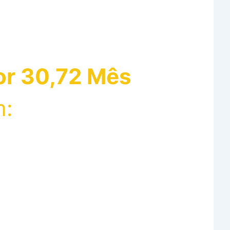
a em conserto de inversores ainda
r 30,72 Mês
m: