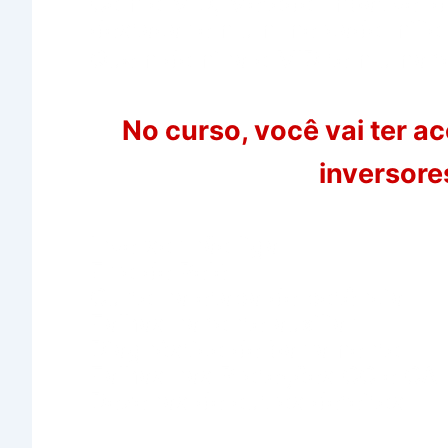
Com o MID, Método Imbatível de
destacar em um mercado milion
Quem domina o MID tem uma fer
No curso, você vai ter 
inversore
Inversor não liga
Erro de Relé
Curto na etapa de potência
Falhas na fonte auxiliar
Diagnóstico de barramento
Falhas nas Proteções CC e CA
Dezenas de outros defeitos