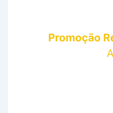
As vagas são limitadas — e essa 
Promoção R
A