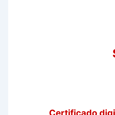
E o principal: cada aula segue a lógi
consertar nada
CURSO DE ELETRÔNICA BÁSIC
CURSO DE OSCILOSCÓPIO
CURSO MONTAGEM DE INVERS
CURSO BÁSICO DE ENERGIA S
Certificado digi