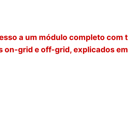
 Diagnóstico, você vai dominar os rep
ário com poucos profissionais qualific
ramenta exclusiva, algo que “os técn
acesso a um módulo completo com to
s on-grid e off-grid, explicados em