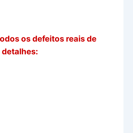
aros em inversores solares e se
ados
icos comuns” não têm.
dos os defeitos reais de
 detalhes: