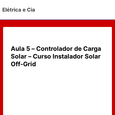
↓
Elétrica e Cia
Ir
para
o
Conteúdo
Principal
Aula 5 – Controlador de Carga
Solar – Curso Instalador Solar
Off-Grid
Conheça o Curso
Completo
Cupom 70% de
Desconto