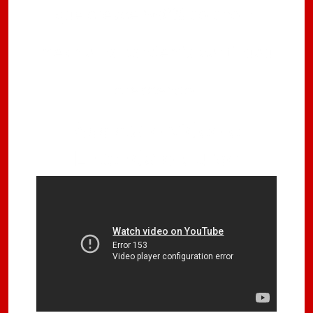
que cresce 560% ao ano. E
mesmo na pandemia continuou
crescendo.
Assista o vídeo e
Entenda o Curso