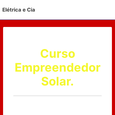
↓
Elétrica e Cia
Ir
para
o
Conteúdo
Principal
Curso
Empreendedor
Solar.
Prepare-se para o mercado