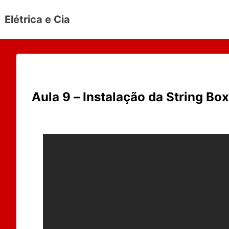
↓
Elétrica e Cia
Ir
para
o
Conteúdo
Principal
Aula 9 – Instalação da String Bo