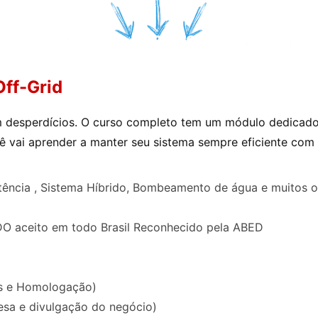
De R$409 por R$297 só Agora
Off-Grid
 desperdícios. O curso completo tem um módulo dedicado s
ocê vai aprender a manter seu sistema sempre eficiente co
otência , Sistema Híbrido, Bombeamento de água e muitos o
ceito em todo Brasil Reconhecido pela ABED
tos e Homologação)
sa e divulgação do negócio)