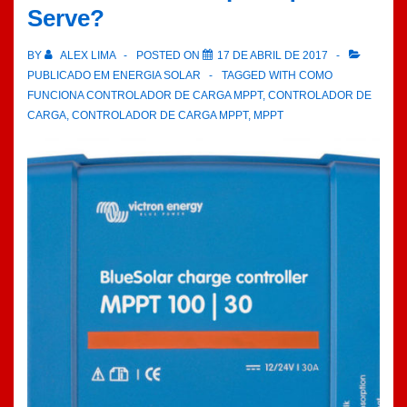
Serve?
BY
ALEX LIMA
POSTED ON
17 DE ABRIL DE 2017
PUBLICADO EM
ENERGIA SOLAR
TAGGED WITH
COMO
FUNCIONA CONTROLADOR DE CARGA MPPT
,
CONTROLADOR DE
CARGA
,
CONTROLADOR DE CARGA MPPT
,
MPPT