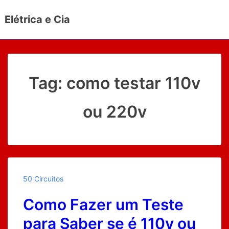
↓
Elétrica e Cia
Ir
para
o
Conteúdo
Principal
Tag:
como testar 110v
ou 220v
50 Circuitos
Como Fazer um Teste
para Saber se é 110v ou