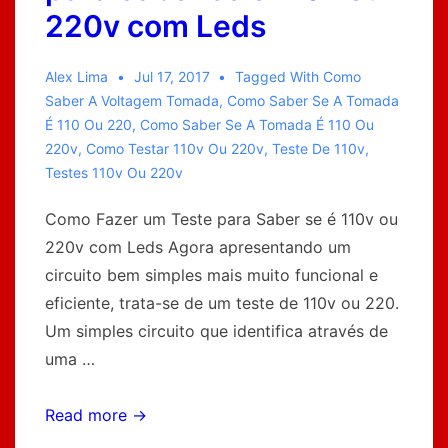
220v com Leds
Alex Lima
Jul 17, 2017
Tagged With
Como
Saber A Voltagem Tomada
,
Como Saber Se A Tomada
É 110 Ou 220
,
Como Saber Se A Tomada É 110 Ou
220v
,
Como Testar 110v Ou 220v
,
Teste De 110v
,
Testes 110v Ou 220v
Como Fazer um Teste para Saber se é 110v ou
220v com Leds Agora apresentando um
circuito bem simples mais muito funcional e
eficiente, trata-se de um teste de 110v ou 220.
Um simples circuito que identifica através de
uma …
Como
Read more →
Fazer