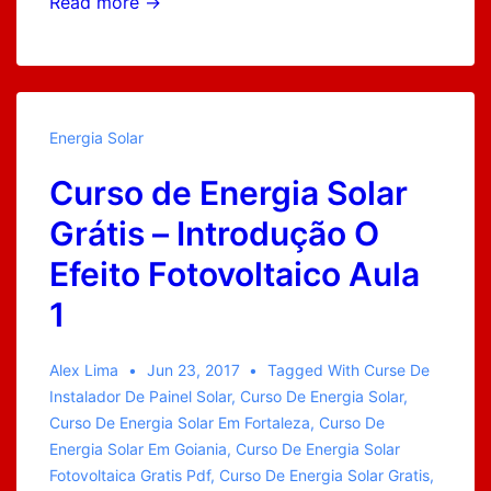
Curso
Read more →
de
Energia
Solar
Grátis
Energia Solar
–
Curso de Energia Solar
Tipos
de
Grátis – Introdução O
Sistema
Efeito Fotovoltaico Aula
Foto
1
Voltaico
[Aula
2]
Alex Lima
Jun 23, 2017
Tagged With
Curse De
Instalador De Painel Solar
,
Curso De Energia Solar
,
Curso De Energia Solar Em Fortaleza
,
Curso De
Energia Solar Em Goiania
,
Curso De Energia Solar
Fotovoltaica Gratis Pdf
,
Curso De Energia Solar Gratis
,