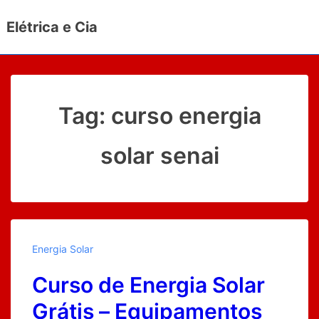
↓
Elétrica e Cia
Ir
para
o
Conteúdo
Principal
Tag:
curso energia
solar senai
Energia Solar
Curso de Energia Solar
Grátis – Equipamentos