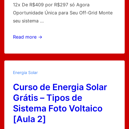
12x De R$409 por R$297 só Agora
Oportunidade Única para Seu Off-Grid Monte
seu sistema …
Curso
Read more →
de
Energia
Solar
Grátis
Energia Solar
–
Curso de Energia Solar
Equipamentos
Acessórios
Grátis – Tipos de
e
Sistema Foto Voltaico
Ferramentas
[Aula 2]
[Aula
3]