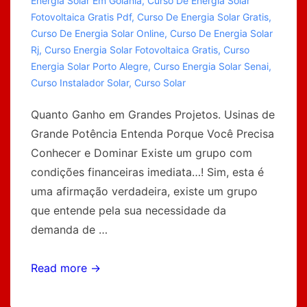
Energia Solar Em Goiania
,
Curso De Energia Solar
Fotovoltaica Gratis Pdf
,
Curso De Energia Solar Gratis
,
Curso De Energia Solar Online
,
Curso De Energia Solar
Rj
,
Curso Energia Solar Fotovoltaica Gratis
,
Curso
Energia Solar Porto Alegre
,
Curso Energia Solar Senai
,
Curso Instalador Solar
,
Curso Solar
Quanto Ganho em Grandes Projetos. Usinas de
Grande Potência Entenda Porque Você Precisa
Conhecer e Dominar Existe um grupo com
condições financeiras imediata…! Sim, esta é
uma afirmação verdadeira, existe um grupo
que entende pela sua necessidade da
demanda de …
PRÉ-
Read more →
SEMANA
–