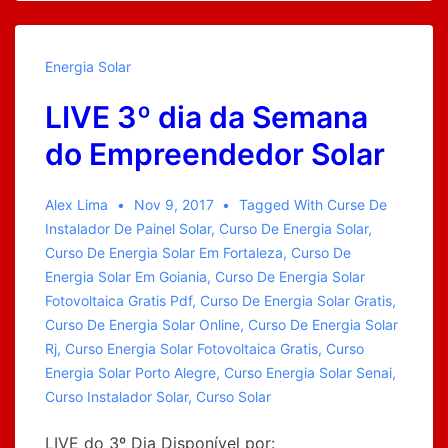
2ª
Edição-
Energia Solar
Semana
LIVE 3º dia da Semana
do
Empreendedor
do Empreendedor Solar
Solar
Alex Lima
Nov 9, 2017
Tagged With
Curse De
Instalador De Painel Solar
,
Curso De Energia Solar
,
Curso De Energia Solar Em Fortaleza
,
Curso De
Energia Solar Em Goiania
,
Curso De Energia Solar
Fotovoltaica Gratis Pdf
,
Curso De Energia Solar Gratis
,
Curso De Energia Solar Online
,
Curso De Energia Solar
Rj
,
Curso Energia Solar Fotovoltaica Gratis
,
Curso
Energia Solar Porto Alegre
,
Curso Energia Solar Senai
,
Curso Instalador Solar
,
Curso Solar
LIVE do 3º Dia Disponível por: