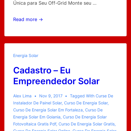
Única para Seu Off-Grid Monte seu …
Curso
Read more →
Instalador
Solar
Grátis
–
Energia Solar
Instalação
Cadastro – Eu
da
String
Empreendedor Solar
box
CA
Alex Lima
Nov 9, 2017
Tagged With
Curse De
Instalador De Painel Solar
,
Curso De Energia Solar
,
Curso De Energia Solar Em Fortaleza
,
Curso De
Energia Solar Em Goiania
,
Curso De Energia Solar
Fotovoltaica Gratis Pdf
,
Curso De Energia Solar Gratis
,
Curso De Energia Solar Online
,
Curso De Energia Solar