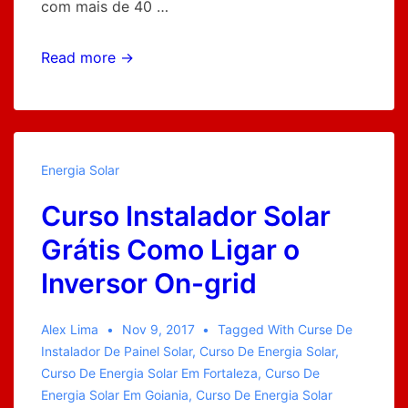
com mais de 40 …
Osciloscópio
Read more →
Caseiro
para
Consertar
Inversor
Energia Solar
de
Curso Instalador Solar
Tensão
Grátis Como Ligar o
Inversor On-grid
Alex Lima
Nov 9, 2017
Tagged With
Curse De
Instalador De Painel Solar
,
Curso De Energia Solar
,
Curso De Energia Solar Em Fortaleza
,
Curso De
Energia Solar Em Goiania
,
Curso De Energia Solar