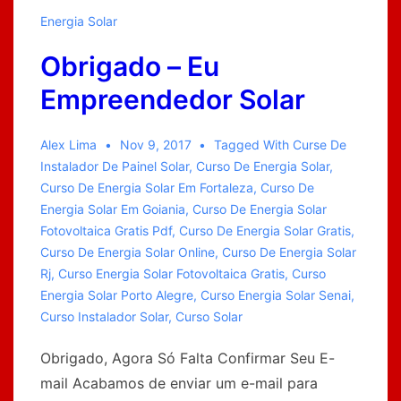
Como
Energia Solar
Ligar
Obrigado – Eu
o
Inversor
Empreendedor Solar
On-
grid
Alex Lima
Nov 9, 2017
Tagged With
Curse De
Instalador De Painel Solar
,
Curso De Energia Solar
,
Curso De Energia Solar Em Fortaleza
,
Curso De
Energia Solar Em Goiania
,
Curso De Energia Solar
Fotovoltaica Gratis Pdf
,
Curso De Energia Solar Gratis
,
Curso De Energia Solar Online
,
Curso De Energia Solar
Rj
,
Curso Energia Solar Fotovoltaica Gratis
,
Curso
Energia Solar Porto Alegre
,
Curso Energia Solar Senai
,
Curso Instalador Solar
,
Curso Solar
Obrigado, Agora Só Falta Confirmar Seu E-
mail Acabamos de enviar um e-mail para