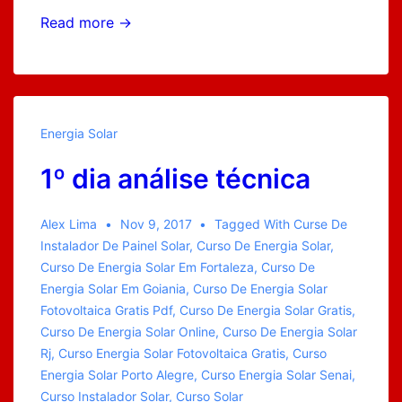
PRÉ-
Read more →
SEMANA
Demanda-
Semana
do
Energia Solar
Empreendedor
1º dia análise técnica
Solar
Alex Lima
Nov 9, 2017
Tagged With
Curse De
Instalador De Painel Solar
,
Curso De Energia Solar
,
Curso De Energia Solar Em Fortaleza
,
Curso De
Energia Solar Em Goiania
,
Curso De Energia Solar
Fotovoltaica Gratis Pdf
,
Curso De Energia Solar Gratis
,
Curso De Energia Solar Online
,
Curso De Energia Solar
Rj
,
Curso Energia Solar Fotovoltaica Gratis
,
Curso
Energia Solar Porto Alegre
,
Curso Energia Solar Senai
,
Curso Instalador Solar
,
Curso Solar