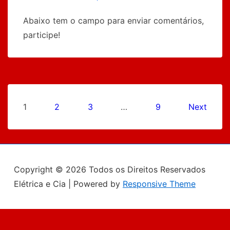
Abaixo tem o campo para enviar comentários,
participe!
Paginação
1
2
3
…
9
Next
de
posts
Copyright © 2026
Todos os Direitos Reservados
Elétrica e Cia
| Powered by
Responsive Theme