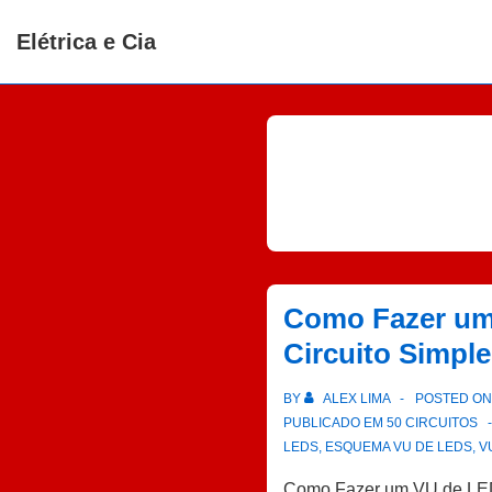
↓
Elétrica e Cia
Ir
para
o
Conteúdo
Principal
Como Fazer um
Circuito Simpl
BY
ALEX LIMA
POSTED O
PUBLICADO EM
50 CIRCUITOS
LEDS
,
ESQUEMA VU DE LEDS
,
V
Como Fazer um VU de LED