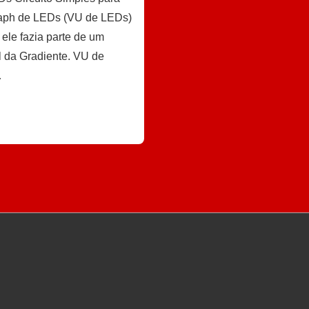
raph de LEDs (VU de LEDs)
 ele fazia parte de um
 da Gradiente. VU de
…