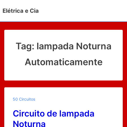
↓
Elétrica e Cia
Ir
para
o
Conteúdo
Principal
Tag:
lampada Noturna
Automaticamente
50 Circuitos
Circuito de lampada
Noturna