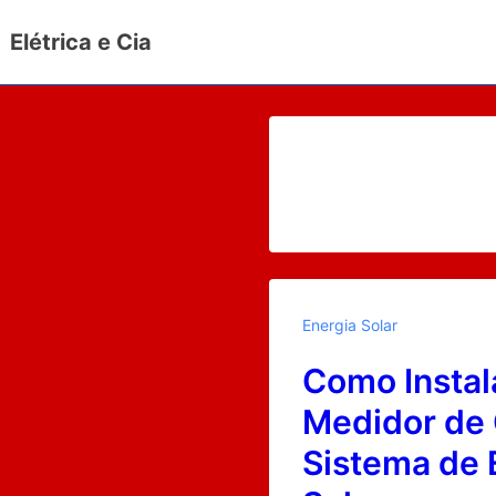
↓
Elétrica e Cia
Ir
para
o
Conteúdo
Principal
Energia Solar
Como Instal
Medidor de
Sistema de 