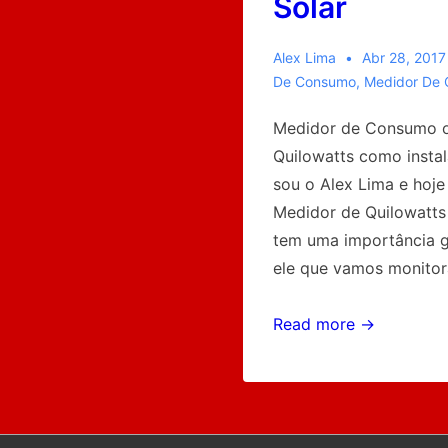
Solar
Alex Lima
Abr 28, 2017
De Consumo
,
Medidor De 
Medidor de Consumo 
Quilowatts como instal
sou o Alex Lima e hoje
Medidor de Quilowatt
tem uma importância g
ele que vamos monitor
Como
Read more →
Instalar
um
Medidor
de