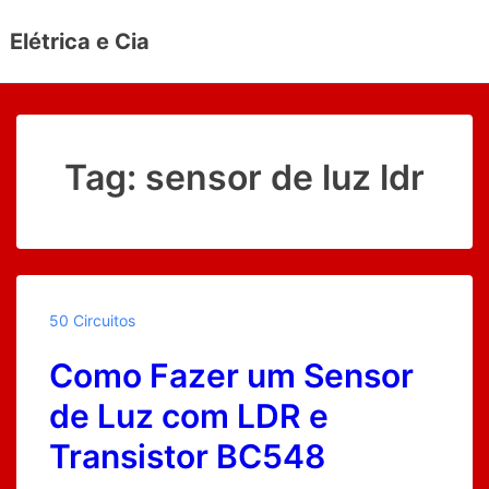
↓
Elétrica e Cia
Ir
para
o
Conteúdo
Principal
Tag:
sensor de luz ldr
50 Circuitos
Como Fazer um Sensor
de Luz com LDR e
Transistor BC548