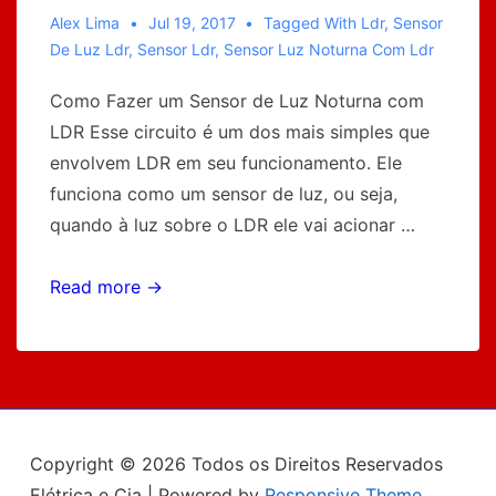
Alex Lima
Jul 19, 2017
Tagged With
Ldr
,
Sensor
De Luz Ldr
,
Sensor Ldr
,
Sensor Luz Noturna Com Ldr
Como Fazer um Sensor de Luz Noturna com
LDR Esse circuito é um dos mais simples que
envolvem LDR em seu funcionamento. Ele
funciona como um sensor de luz, ou seja,
quando à luz sobre o LDR ele vai acionar …
Como
Read more →
Fazer
um
Sensor
de
Luz
Copyright © 2026
Todos os Direitos Reservados
com
Elétrica e Cia
| Powered by
Responsive Theme