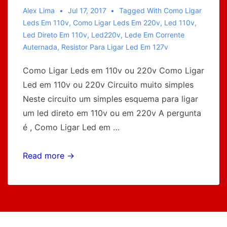
Alex Lima
Jul 17, 2017
Tagged With
Como Ligar
Leds Em 110v
,
Como Ligar Leds Em 220v
,
Led 110v
,
Led Direto Em 110v
,
Led220v
,
Lede Em Corrente
Auternada
,
Resistor Para Ligar Led Em 127v
Como Ligar Leds em 110v ou 220v Como Ligar
Led em 110v ou 220v Circuito muito simples
Neste circuito um simples esquema para ligar
um led direto em 110v ou em 220v A pergunta
é , Como Ligar Led em …
Como
Read more →
Ligar
Led
em
110v
ou