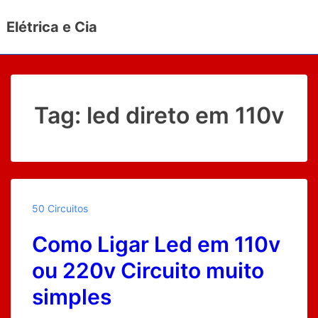
↓
Elétrica e Cia
Ir
para
o
Conteúdo
Principal
Tag:
led direto em 110v
50 Circuitos
Como Ligar Led em 110v
ou 220v Circuito muito
simples