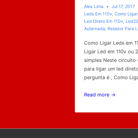
Alex Lima
Jul 17, 2017
Leds Em 110v
,
Como Ligar
Led Direto Em 110v
,
Led2
Auternada
,
Resistor Para 
Como Ligar Leds em 
Ligar Led em 110v ou 
simples Neste circuit
para ligar um led dire
pergunta é , Como Lig
Como
Read more →
Ligar
Led
em
110v
ou