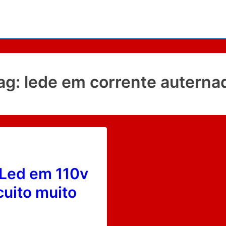
ag:
lede em corrente auterna
 Led em 110v
cuito muito