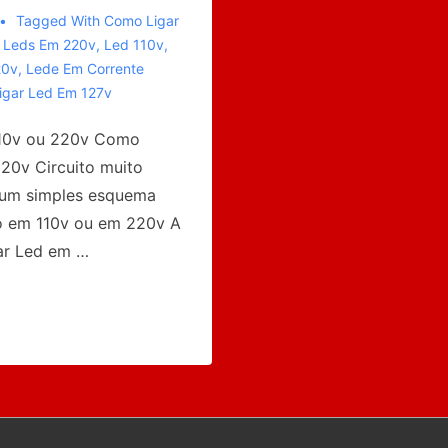
Tagged With
Como Ligar
 Leds Em 220v
,
Led 110v
,
20v
,
Lede Em Corrente
Ligar Led Em 127v
110v ou 220v Como
220v Circuito muito
o um simples esquema
to em 110v ou em 220v A
ar Led em …