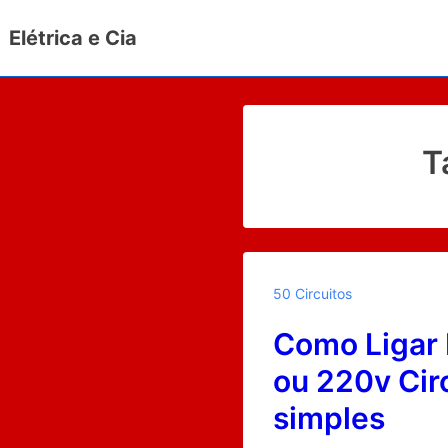
↓
Elétrica e Cia
Ir
para
o
Conteúdo
Principal
T
50 Circuitos
Como Ligar
ou 220v Cir
simples